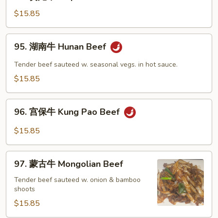
贵
妃
$15.85
牛
Empress
95.
95. 湖南牛 Hunan Beef
Beef
湖
南
Tender beef sauteed w. seasonal vegs. in hot sauce.
牛
$15.85
Hunan
Beef
96.
96. 宫保牛 Kung Pao Beef
宫
保
$15.85
牛
Kung
97.
Pao
97. 蒙古牛 Mongolian Beef
蒙
Beef
古
Tender beef sauteed w. onion & bamboo
shoots
牛
Mongolian
$15.85
Beef