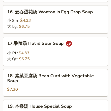
Egg
Drop
16.
16. 云吞蛋花汤 Wonton in Egg Drop Soup
Soup
云
吞
小 Sm.:
$4.33
蛋
大 Lg.:
$6.75
花
汤
17.
17.酸辣汤 Hot & Sour Soup
Wonton
酸
in
辣
小 Pt.:
$4.33
Egg
汤
大 Qt.:
$6.75
Drop
Hot
Soup
&
18.
Sour
18. 素菜豆腐汤 Bean Curd with Vegetable
素
Soup
Soup
菜
$7.30
豆
腐
汤
19.
19. 本楼汤 House Special Soup
Bean
本