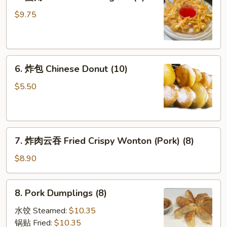
蟹
角
$9.75
Fried
Crab
Rangoon
6.
(8)
6. 炸包 Chinese Donut (10)
炸
包
$5.50
Chinese
Donut
(10)
7.
7. 炸肉云吞 Fried Crispy Wonton (Pork) (8)
炸
肉
$8.90
云
吞
8.
8. Pork Dumplings (8)
Fried
Pork
Crispy
Dumplings
水饺 Steamed:
$10.35
Wonton
(8)
锅贴 Fried:
$10.35