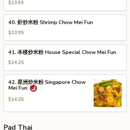
炒
$13.95
Mei
米
Fun
粉
40.
40. 虾炒米粉 Shrimp Chow Mei Fun
Beef
虾
Chow
炒
$13.95
Mei
米
Fun
粉
41.
41. 本楼炒米粉 House Special Chow Mei Fun
Shrimp
本
Chow
楼
$14.25
Mei
炒
Fun
米
42.
42. 星洲炒米粉 Singapore Chow
粉
星
Mei Fun
House
洲
Special
炒
$14.25
Chow
米
Mei
粉
Fun
Singapore
Pad Thai
Chow