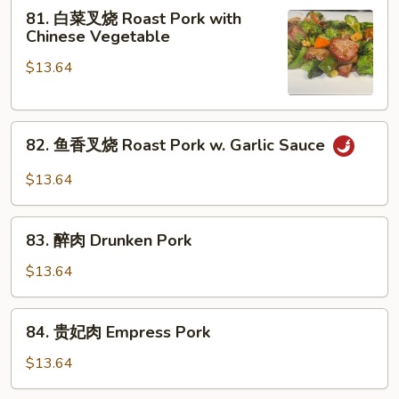
81.
81. 白菜叉烧 Roast Pork with
Roast
白
Chinese Vegetable
Pork
菜
w.
$13.64
叉
Broccoli
烧
Roast
82.
Pork
82. 鱼香叉烧 Roast Pork w. Garlic Sauce
鱼
with
香
Chinese
$13.64
叉
Vegetable
烧
83.
Roast
83. 醉肉 Drunken Pork
醉
Pork
肉
$13.64
w.
Drunken
Garlic
Pork
84.
Sauce
84. 贵妃肉 Empress Pork
贵
妃
$13.64
肉