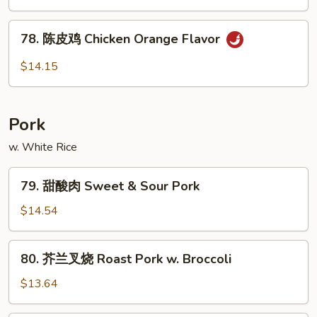
Chicken
78.
78. 陈皮鸡 Chicken Orange Flavor
陈
皮
$14.15
鸡
Chicken
Orange
Pork
Flavor
w. White Rice
79.
79. 甜酸肉 Sweet & Sour Pork
甜
酸
$14.54
肉
Sweet
80.
80. 芥兰叉烧 Roast Pork w. Broccoli
&
芥
Sour
兰
$13.64
Pork
叉
烧