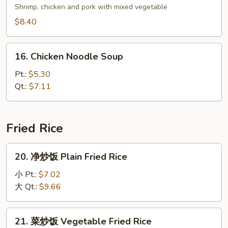
Curd
楼
Shrimp, chicken and pork with mixed vegetable
with
汤
$8.40
Vegetable
House
Soup
Special
16.
Soup
16. Chicken Noodle Soup
Chicken
Noodle
Pt.:
$5.30
Soup
Qt.:
$7.11
Fried Rice
20.
20. 净炒饭 Plain Fried Rice
净
炒
小 Pt.:
$7.02
饭
大 Qt.:
$9.66
Plain
Fried
21.
21. 菜炒饭 Vegetable Fried Rice
Rice
菜