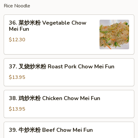
Basil
Rice Noodle
Lo
36.
Mein
36. 菜炒米粉 Vegetable Chow
菜
Mei Fun
炒
$12.30
米
粉
Vegetable
37.
Chow
37. 叉烧炒米粉 Roast Pork Chow Mei Fun
叉
Mei
烧
Fun
$13.95
炒
米
38.
38. 鸡炒米粉 Chicken Chow Mei Fun
粉
鸡
Roast
炒
$13.95
Pork
米
Chow
粉
39.
Mei
39. 牛炒米粉 Beef Chow Mei Fun
Chicken
牛
Fun
Chow