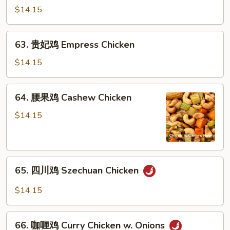
Spicy
鸡
$14.15
Mushroom
Drunken
Chicken
Chicken
63.
63. 贵妃鸡 Empress Chicken
贵
妃
$14.15
鸡
Empress
64.
64. 腰果鸡 Cashew Chicken
Chicken
腰
果
$14.15
鸡
Cashew
Chicken
65.
65. 四川鸡 Szechuan Chicken
四
川
$14.15
鸡
Szechuan
66.
Chicken
66. 咖喱鸡 Curry Chicken w. Onions
咖