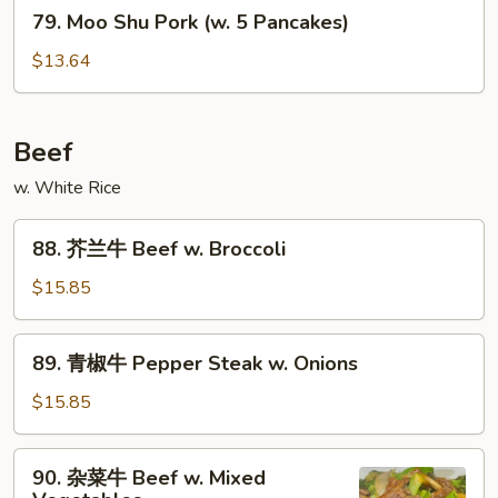
79.
Peas
79. Moo Shu Pork (w. 5 Pancakes)
Moo
Shu
$13.64
Pork
(w.
5
Beef
Pancakes)
w. White Rice
88.
88. 芥兰牛 Beef w. Broccoli
芥
兰
$15.85
牛
Beef
89.
89. 青椒牛 Pepper Steak w. Onions
w.
青
Broccoli
椒
$15.85
牛
Pepper
90.
90. 杂菜牛 Beef w. Mixed
Steak
杂