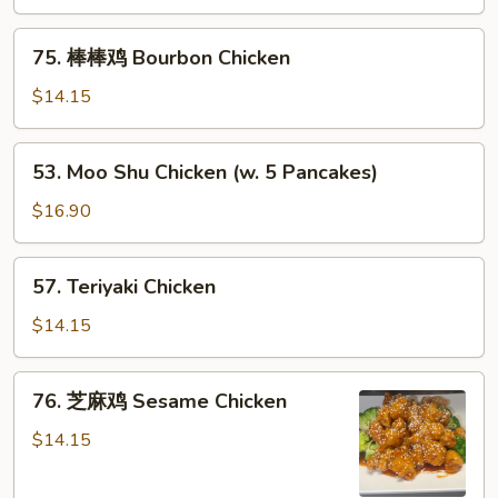
Tso's
75.
Chicken
75. 棒棒鸡 Bourbon Chicken
棒
棒
$14.15
鸡
Bourbon
53.
53. Moo Shu Chicken (w. 5 Pancakes)
Chicken
Moo
Shu
$16.90
Chicken
(w.
57.
57. Teriyaki Chicken
5
Teriyaki
Pancakes)
Chicken
$14.15
76.
76. 芝麻鸡 Sesame Chicken
芝
麻
$14.15
鸡
Sesame