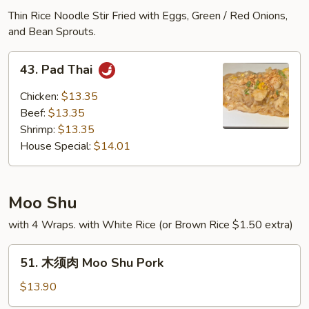
Mei
Thin Rice Noodle Stir Fried with Eggs, Green / Red Onions,
Fun
and Bean Sprouts.
43.
43. Pad Thai
Pad
Thai
Chicken:
$13.35
Beef:
$13.35
Shrimp:
$13.35
House Special:
$14.01
Moo Shu
with 4 Wraps. with White Rice (or Brown Rice $1.50 extra)
51.
51. 木须肉 Moo Shu Pork
木
须
$13.90
肉