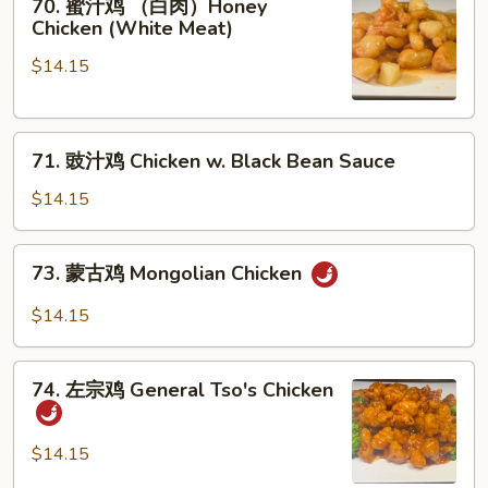
w.
70. 蜜汁鸡 （白肉）Honey
蜜
Chicken (White Meat)
Garlic
汁
Sauce
$14.15
鸡
（白
肉）
71.
Honey
71. 豉汁鸡 Chicken w. Black Bean Sauce
豉
Chicken
汁
(White
$14.15
鸡
Meat)
Chicken
73.
73. 蒙古鸡 Mongolian Chicken
w.
蒙
Black
古
$14.15
Bean
鸡
Sauce
Mongolian
74.
Chicken
74. 左宗鸡 General Tso's Chicken
左
宗
鸡
$14.15
General