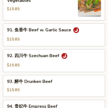
Vegetables
w.
菜
Onions
$15.85
牛
Beef
w.
91.
Mixed
91. 鱼香牛 Beef w. Garlic Sauce
鱼
Vegetables
香
$15.85
牛
Beef
92.
w.
92. 四川牛 Szechuan Beef
四
Garlic
川
$15.85
Sauce
牛
Szechuan
93.
Beef
93. 醉牛 Drunken Beef
醉
牛
$15.85
Drunken
Beef
94.
94. 贵妃牛 Empress Beef