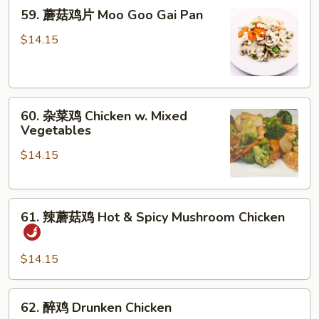
59.
59. 蘑菇鸡片 Moo Goo Gai Pan
w.
蘑
Snow
菇
$14.15
Peas
鸡
片
Moo
60.
Goo
60. 杂菜鸡 Chicken w. Mixed
杂
Gai
Vegetables
菜
Pan
$14.15
鸡
Chicken
w.
61.
Mixed
61. 辣蘑菇鸡 Hot & Spicy Mushroom Chicken
辣
Vegetables
蘑
菇
$14.15
鸡
Hot
62.
62. 醉鸡 Drunken Chicken
&
醉