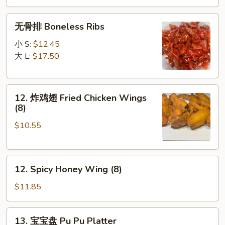
B-
无
Q
无骨排 Boneless Ribs
骨
Spare
排
Ribs
小 S:
$12.45
Boneless
大 L:
$17.50
Ribs
12.
12. 炸鸡翅 Fried Chicken Wings
炸
(8)
鸡
$10.55
翅
Fried
Chicken
12.
Wings
12. Spicy Honey Wing (8)
Spicy
(8)
Honey
$11.85
Wing
(8)
13.
13. 宝宝盘 Pu Pu Platter