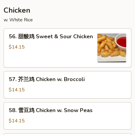
Shu
Chicken
Vegetable
w. White Rice
56.
56. 甜酸鸡 Sweet & Sour Chicken
甜
酸
$14.15
鸡
Sweet
&
57.
Sour
57. 芥兰鸡 Chicken w. Broccoli
芥
Chicken
兰
$14.15
鸡
Chicken
58.
58. 雪豆鸡 Chicken w. Snow Peas
w.
雪
Broccoli
豆
$14.15
鸡
Chicken