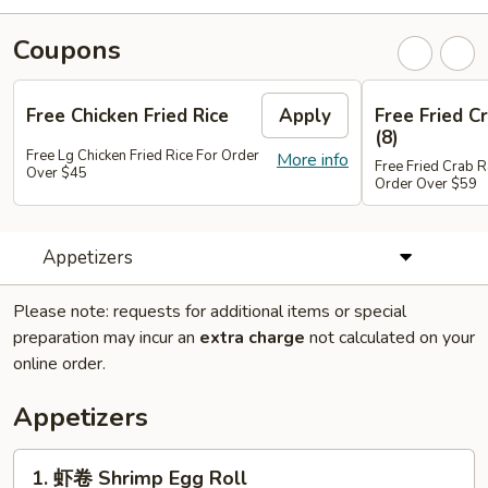
Coupons
Free Chicken Fried Rice
Apply
Free Fried 
(8)
Free Lg Chicken Fried Rice For Order
More info
Free Fried Crab 
Over $45
Order Over $59
Appetizers
Please note: requests for additional items or special
preparation may incur an
extra charge
not calculated on your
online order.
Appetizers
1.
1. 虾卷 Shrimp Egg Roll
虾