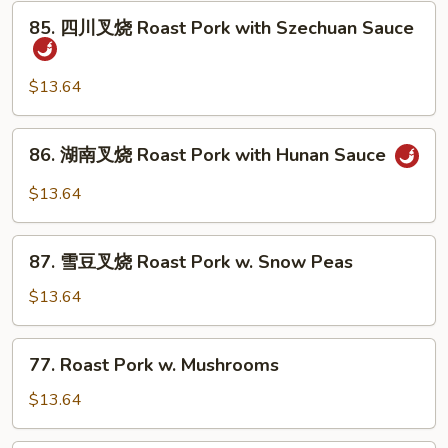
Empress
85.
85. 四川叉烧 Roast Pork with Szechuan Sauce
Pork
四
川
叉
$13.64
烧
Roast
86.
86. 湖南叉烧 Roast Pork with Hunan Sauce
Pork
湖
with
南
$13.64
Szechuan
叉
Sauce
烧
87.
Roast
87. 雪豆叉烧 Roast Pork w. Snow Peas
雪
Pork
豆
$13.64
with
叉
Hunan
烧
77.
Sauce
77. Roast Pork w. Mushrooms
Roast
Roast
Pork
Pork
$13.64
w.
w.
Snow
Mushrooms