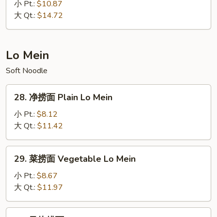
罗
小 Pt.:
$10.87
Rice
勒
大 Qt.:
$14.72
炒
饭
House
Lo Mein
Special
Soft Noodle
Basil
Fried
28.
Rice
28. 净捞面 Plain Lo Mein
净
捞
小 Pt.:
$8.12
面
大 Qt.:
$11.42
Plain
Lo
29.
29. 菜捞面 Vegetable Lo Mein
Mein
菜
捞
小 Pt.:
$8.67
面
大 Qt.:
$11.97
Vegetable
Lo
30.