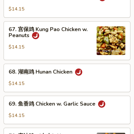
喱
$14.15
鸡
Curry
67.
Chicken
67. 宫保鸡 Kung Pao Chicken w.
宫
Peanuts
w.
保
Onions
鸡
$14.15
Kung
Pao
68.
Chicken
68. 湖南鸡 Hunan Chicken
湖
w.
南
Peanuts
$14.15
鸡
Hunan
69.
Chicken
69. 鱼香鸡 Chicken w. Garlic Sauce
鱼
香
$14.15
鸡
Chicken
70.