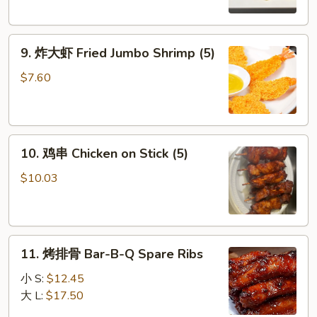
(Pork)
(8)
9.
9. 炸大虾 Fried Jumbo Shrimp (5)
炸
大
$7.60
虾
Fried
Jumbo
10.
Shrimp
10. 鸡串 Chicken on Stick (5)
鸡
(5)
串
$10.03
Chicken
on
Stick
11.
(5)
11. 烤排骨 Bar-B-Q Spare Ribs
烤
排
小 S:
$12.45
骨
大 L:
$17.50
Bar-