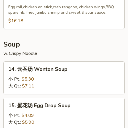
宝
宝
Egg roll,chicken on stick,crab rangoon, chicken wings,BBQ
spare rib, fried jumbo shrimp and sweet & sour sauce.
盘
Pu
$16.18
Pu
Platter
Soup
w. Crispy Noodle
14.
14. 云吞汤 Wonton Soup
云
吞
小 Pt.:
$5.30
汤
大 Qt.:
$7.11
Wonton
Soup
15.
15. 蛋花汤 Egg Drop Soup
蛋
花
小 Pt.:
$4.09
汤
大 Qt.:
$5.90