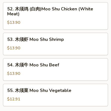
Moo
52.
52. 木须鸡 (白肉)Moo Shu Chicken (White
Shu
木
Meat)
Pork
须
$13.90
鸡
(白
肉)Moo
53.
53. 木须虾 Moo Shu Shrimp
Shu
木
Chicken
须
$13.90
(White
虾
Meat)
Moo
54.
54. 木须牛 Moo Shu Beef
Shu
木
Shrimp
须
$13.90
牛
Moo
55.
55. 木须菜 Moo Shu Vegetable
Shu
木
Beef
须
$12.91
菜
Moo