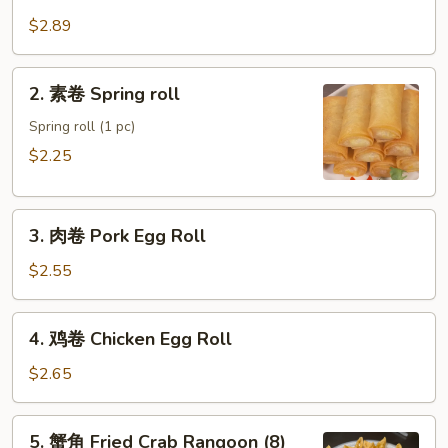
卷
$2.89
Shrimp
Egg
2.
2. 素卷 Spring roll
Roll
素
卷
Spring roll (1 pc)
Spring
$2.25
roll
3.
3. 肉卷 Pork Egg Roll
肉
卷
$2.55
Pork
Egg
4.
4. 鸡卷 Chicken Egg Roll
Roll
鸡
卷
$2.65
Chicken
Egg
5.
5. 蟹角 Fried Crab Rangoon (8)
Roll